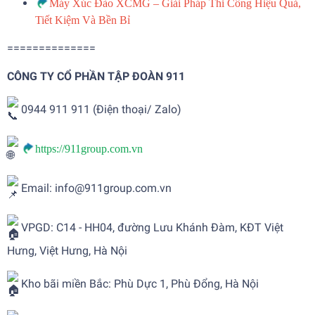
Máy Xúc Đào XCMG – Giải Pháp Thi Công Hiệu Quả,
Tiết Kiệm Và Bền Bỉ
==============
CÔNG TY CỔ PHẦN TẬP ĐOÀN 911
0944 911 911 (Điện thoại/ Zalo)
https://911group.com.vn
Email: info@911group.com.vn
VPGD: C14 - HH04, đường Lưu Khánh Đàm, KĐT Việt
Hưng, Việt Hưng, Hà Nội
Kho bãi miền Bắc: Phù Dực 1, Phù Đổng, Hà Nội