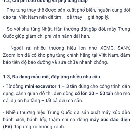
1.2,
Chi phí bảo dưỡng và phụ tùng thấp
- Phụ tùng thay thế được sản xuất phổ biến, nguồn cung dồi
dào tại Việt Nam nên dễ tìm – dễ thay – giá hợp lý.
- So với phụ tùng Nhật, Hàn thường đắt gấp đôi, máy Trung
Quốc giúp giảm chi phí vận hành dài hạn.
- Ngoài ra, nhiều thương hiệu lớn như XCMG, SANY,
Zoomlion đã có kho phụ tùng chính hãng tại Việt Nam, đảm
bảo tiến độ bảo dưỡng và sửa chữa nhanh chóng.
1.3,
Đa dạng mẫu mã, đáp ứng nhiều nhu cầu
- Từ dòng
mini excavator 1 – 3 tấn
dùng cho công trình dân
dụng, cảnh quan đô thị, đến dòng
cỡ lớn 30 – 50 tấn
cho mỏ
đá, dự án hạ tầng – tất cả đều có sẵn.
- Nhiều thương hiệu Trung Quốc đã sản xuất máy xúc đào
bánh xích, bánh lốp, thậm chí cả dòng
máy xúc đào điện
(EV)
đáp ứng xu hướng xanh.