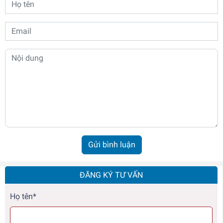
Gửi bình luận
ĐĂNG KÝ TƯ VẤN
Họ tên*