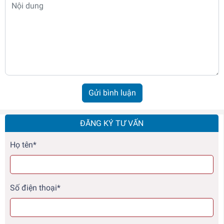
Gửi bình luận
ĐĂNG KÝ TƯ VẤN
Họ tên*
Số điện thoại*