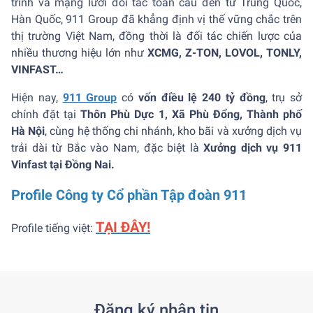
trình và mạng lưới đối tác toàn cầu đến từ Trung Quốc,
Hàn Quốc, 911 Group đã khẳng định vị thế vững chắc trên
thị trường Việt Nam, đồng thời là đối tác chiến lược của
nhiều thương hiệu lớn như
XCMG, Z-TON, LOVOL, TONLY,
VINFAST…
Hiện nay,
911 Group
có
vốn điều lệ 240 tỷ đồng
, trụ sở
chính đặt tại
Thôn Phù Dực 1, Xã Phù Đổng, Thành phố
Hà Nội
, cùng hệ thống chi nhánh, kho bãi và xưởng dịch vụ
trải dài từ Bắc vào Nam, đặc biệt là
Xưởng dịch vụ 911
Vinfast tại Đồng Nai.
Profile Công ty Cổ phần Tập đoàn 911
TẠI ĐÂY!
Profile tiếng việt:
Đăng ký nhận tin