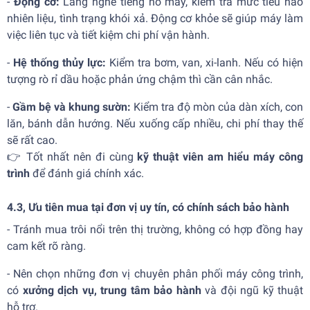
-
Động cơ:
Lắng nghe tiếng nổ máy, kiểm tra mức tiêu hao
nhiên liệu, tình trạng khói xả. Động cơ khỏe sẽ giúp máy làm
việc liên tục và tiết kiệm chi phí vận hành.
-
Hệ thống thủy lực:
Kiểm tra bơm, van, xi-lanh. Nếu có hiện
tượng rò rỉ dầu hoặc phản ứng chậm thì cần cân nhắc.
-
Gầm bệ và khung sườn:
Kiểm tra độ mòn của dàn xích, con
lăn, bánh dẫn hướng. Nếu xuống cấp nhiều, chi phí thay thế
sẽ rất cao.
👉 Tốt nhất nên đi cùng
kỹ thuật viên am hiểu máy công
trình
để đánh giá chính xác.
4.3, Ưu tiên mua tại đơn vị uy tín, có chính sách bảo hành
- Tránh mua trôi nổi trên thị trường, không có hợp đồng hay
cam kết rõ ràng.
- Nên chọn những đơn vị chuyên phân phối máy công trình,
có
xưởng dịch vụ, trung tâm bảo hành
và đội ngũ kỹ thuật
hỗ trợ.