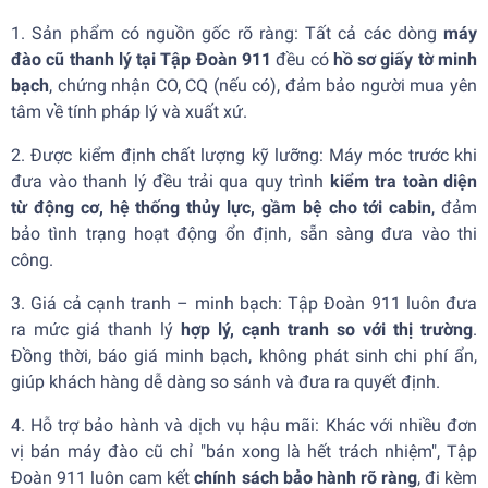
1. Sản phẩm có nguồn gốc rõ ràng: Tất cả các dòng
máy
đào cũ thanh lý tại Tập Đoàn 911
đều có
hồ sơ giấy tờ minh
bạch
, chứng nhận CO, CQ (nếu có), đảm bảo người mua yên
tâm về tính pháp lý và xuất xứ.
2. Được kiểm định chất lượng kỹ lưỡng: Máy móc trước khi
đưa vào thanh lý đều trải qua quy trình
kiểm tra toàn diện
từ động cơ, hệ thống thủy lực, gầm bệ cho tới cabin
, đảm
bảo tình trạng hoạt động ổn định, sẵn sàng đưa vào thi
công.
3. Giá cả cạnh tranh – minh bạch: Tập Đoàn 911 luôn đưa
ra mức giá thanh lý
hợp lý, cạnh tranh so với thị trường
.
Đồng thời, báo giá minh bạch, không phát sinh chi phí ẩn,
giúp khách hàng dễ dàng so sánh và đưa ra quyết định.
4. Hỗ trợ bảo hành và dịch vụ hậu mãi: Khác với nhiều đơn
vị bán máy đào cũ chỉ "bán xong là hết trách nhiệm", Tập
Đoàn 911 luôn cam kết
chính sách bảo hành rõ ràng
, đi kèm