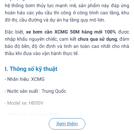
hệ thống bơm thủy lực mạnh mẽ, sản phẩm này đáp ứng
hoàn hảo các yêu cầu thi công ở công trình cao tầng, khu
đô thị, cầu đường và dự án hạ tầng quy mô lớn.
Đặc biệt,
xe bơm cần XCMG 50M hàng mới 100%
được
nhập khẩu nguyên chiếc, cam kết
chưa qua sử dụng
, đảm
bảo độ bền, độ ổn định và tính an toàn cao nhất cho nhà
thầu khi đưa vào vận hành thực tế.
I. Thông số kỹ thuật
- Nhãn hiệu: XCMG
- Nước sản xuất : Trung Quốc
- Model xe: HB50V
- Chiều dài cần bơm: 50M
Xem thêm
- Tiêu chuẩn khí thải: National V/ Euro 5