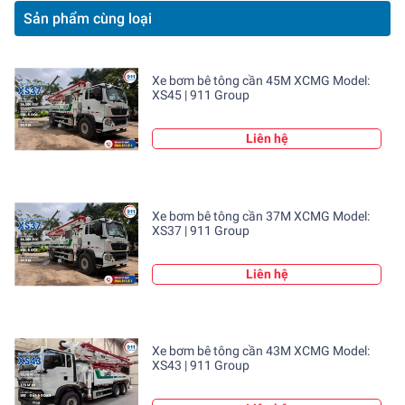
- Nhiên liệu: Dầu Diesel
Sản phẩm cùng loại
- Tốc độ tối đa: 80km/h
Xe bơm bê tông cần 45M XCMG Model:
- Công suất bơm cực đại: 170m³/h
XS45 | 911 Group
- Trọng lượng xe (kg): 35.000kg
Liên hệ
- Công suất động cơ: 315kw
- Kích thước tổng thể: 12600 × 2530 × 4000mm
Xe bơm bê tông cần 37M XCMG Model:
XS37 | 911 Group
- Loại lốp: 12.00R20
Liên hệ
Xe bơm bê tông cần 43M XCMG Model:
XS43 | 911 Group