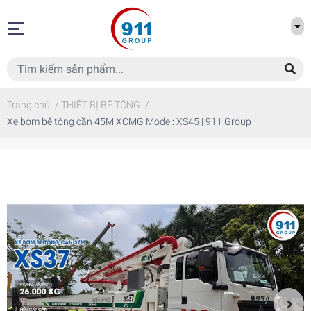
Trang chủ
/
THIẾT BỊ BÊ TÔNG
/
Xe bơm bê tông cần 45M XCMG Model: XS45 | 911 Group