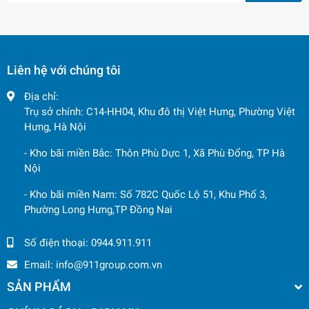
- Tăng năng suất lao động và tối ưu chi phí vận hành.
2.
Tầm phủ rộng & linh hoạt trên công trường
Liên hệ với chúng tôi
Với
chiều dài cần bơm lên tới ~45 m và góc quay khoảng
270°
, XS45 cho phép tiếp cận các vị trí xa, cao hoặc khu
Địa chỉ:
vực khó thi công mà không cần di chuyển xe nhiều lần.
Trụ sở chính: C14-HH04, Khu đô thị Việt Hưng, Phường Việt
Hưng, Hà Nội
Ứng dụng hiệu quả:
- Kho bãi miền Bắc: Thôn Phù Dực 1, Xã Phù Đổng, TP Hà
- Bơm bê tông lên tầng cao của các tòa nhà.
Nội
- Đưa bê tông đến vị trí sâu trong công trình hoặc khu vực
- Kho bãi miền Nam: Số 782C Quốc Lộ 51, Khu Phố 3,
hẹp.
Phường Long Hưng,TP Đồng Nai
- Tiếp cận điểm khó mà các phương pháp khác không thực
Số điện thoại:
0944.911.911
hiện được.
Email:
info@911group.com.vn
Điều này
giảm đáng kể thời gian thiết lập & di chuyển
SẢN PHẨM
thiết bị
, nâng cao hiệu quả thi công tổng thể.