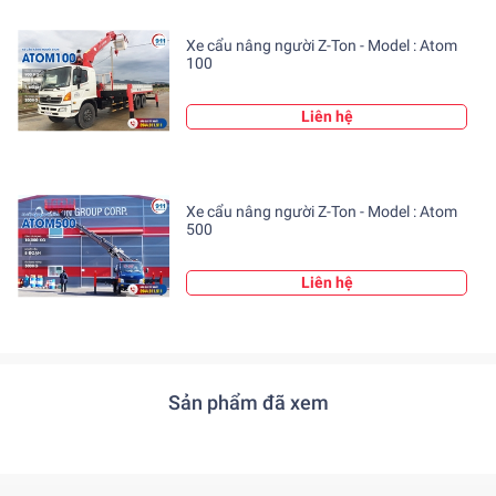
tầng, cột điện, cột viễn thông, hay bề mặt tòa nhà.
Xe cẩu nâng người Z-Ton - Model : Atom
100
3. Vận hành dễ dàng
Hệ thống điều khiển
thủy lực – điện tử thông minh
cho
Liên hệ
phép người vận hành thao tác nâng – hạ – xoay cần chính
xác và mượt mà, ngay cả với người ít kinh nghiệm.
4. Tiết kiệm chi phí
Xe cẩu nâng người Z-Ton - Model : Atom
500
So với giàn giáo hoặc thiết bị nâng truyền thống, Atom 200
giúp doanh nghiệp
tiết kiệm thời gian, nhân công và chi
Liên hệ
phí bảo trì
, đồng thời tăng năng suất lao động.
5. Bền bỉ và đáng tin cậy
Z-Ton nổi tiếng với công nghệ sản xuất hiện đại. Atom 200
Sản phẩm đã xem
được chế tạo từ
thép chịu lực cao cấp
, vận hành ổn định
trong nhiều điều kiện môi trường, đảm bảo tuổi thọ lâu dài.