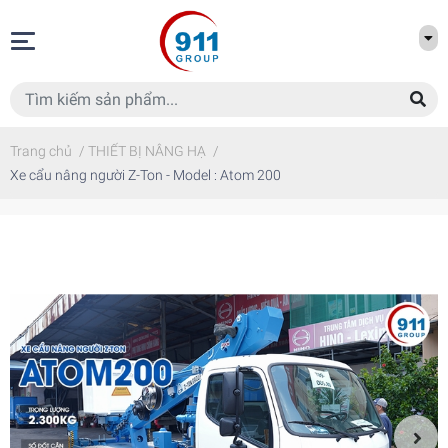
Trang chủ
/
THIẾT BỊ NÂNG HẠ
/
Xe cẩu nâng người Z-Ton - Model : Atom 200