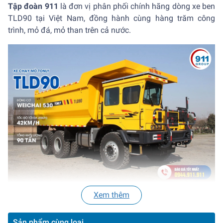
Tập đoàn 911
là đơn vị phân phối chính hãng dòng xe ben
TLD90 tại Việt Nam, đồng hành cùng hàng trăm công
trình, mỏ đá, mỏ than trên cả nước.
Xem thêm
(Xe ben mỏ TONLY TLD90 Tải trọng 90 Tấn | 911 Group)
I, Thông số kỹ thuật
Sản phẩm cùng loại