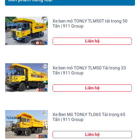
- Nhãn hiệu: Tonly
Xe ben mỏ TONLY TLM50T tải trọng 50
- Nước sản xuất: Trung Quốc
Tấn | 911 Group
- Model xe: Tonly TLD90
Liên hệ
- Động cơ: Weichai 530
- Công suất cực đại: 530 – 560 HP
Xe ben mỏ TONLY TLM50 Tải trọng 33
- Hộp số xe: Khai thác hộp số tự động
Tấn | 911 Group
- Tốc độ tối đa (km/h): 42km/h
Liên hệ
- Bán kính Turing tối thiểu (m): 11m
- Dung tích thùng nhiên liệu 500 – 600 lít
Xe Ben Mỏ TONLY TLD65 Tải trọng 65
Tấn | 911 Group
- Tổng khối lượng: 90 tấn
Liên hệ
- Lốp xe: 14,00R25