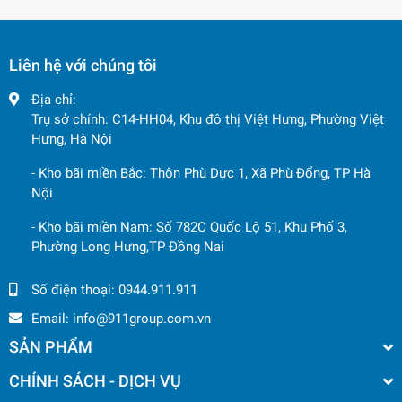
1.
Tải trọng siêu lớn – Hiệu suất vượt trội
Liên hệ với chúng tôi
Với tải trọng lên đến 90 tấn, TLD90 có thể vận chuyển khối
lượng lớn đất đá, quặng chỉ trong một chuyến, giúp giảm
Địa chỉ:
số lượt vận hành, tiết kiệm nhiên liệu và chi phí nhân công.
Trụ sở chính: C14-HH04, Khu đô thị Việt Hưng, Phường Việt
Hưng, Hà Nội
2.
Thiết kế chuyên dụng cho địa hình mỏ
- Kho bãi miền Bắc: Thôn Phù Dực 1, Xã Phù Đổng, TP Hà
Xe có
gầm cao, khung thép gia cường chịu xoắn
, thích
Nội
nghi tốt với các địa hình khắc nghiệt tại mỏ đá, mỏ than,
khu vực khai thác lộ thiên. Hệ thống treo bền bỉ, chống xóc
- Kho bãi miền Nam: Số 782C Quốc Lộ 51, Khu Phố 3,
Phường Long Hưng,TP Đồng Nai
giúp bảo vệ linh kiện và tăng tuổi thọ xe.
Số điện thoại:
0944.911.911
3.
Động cơ mạnh mẽ – Vận hành bền bỉ
Email:
info@911group.com.vn
Trang bị động cơ công suất lớn từ
Weichai hoặc Cummins
,
TLD90 cho khả năng vượt dốc mạnh mẽ, vận hành ổn định
SẢN PHẨM
ngay cả trong điều kiện tải nặng liên tục và nhiệt độ môi
CHÍNH SÁCH - DỊCH VỤ
trường cao.