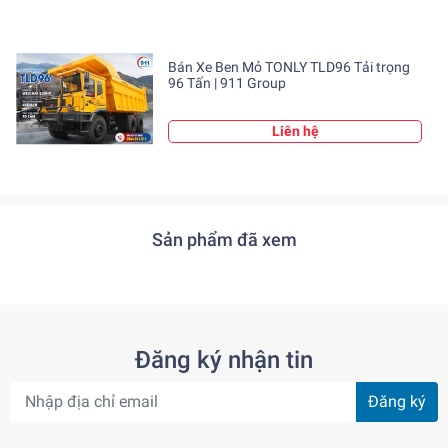
- Kích thước bao (mm): 9105 × 3470 × 3975mm
Bán Xe Ben Mỏ TONLY TLD96 Tải trọng
96 Tấn | 911 Group
Liên hệ
Sản phẩm đã xem
Đăng ký nhận tin
(Xe ben mỏ TONLY TLD90)
Đăng ký
II, Ưu điểm nổi bật của xe ben mỏ TONLY
TLD90