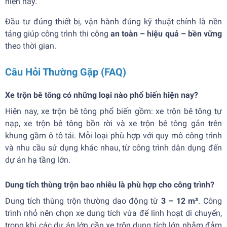
hiện nay.
Đầu tư đúng thiết bị, vận hành đúng kỹ thuật chính là nền
tảng giúp công trình thi công
an toàn – hiệu quả – bền vững
theo thời gian.
Câu Hỏi Thường Gặp (FAQ)
Xe trộn bê tông có những loại nào phổ biến hiện nay?
Hiện nay, xe trộn bê tông phổ biến gồm: xe trộn bê tông tự
nạp, xe trộn bê tông bồn rời và xe trộn bê tông gắn trên
khung gầm ô tô tải. Mỗi loại phù hợp với quy mô công trình
và nhu cầu sử dụng khác nhau, từ công trình dân dụng đến
dự án hạ tầng lớn.
Dung tích thùng trộn bao nhiêu là phù hợp cho công trình?
Dung tích thùng trộn thường dao động từ
3 – 12 m³
. Công
trình nhỏ nên chọn xe dung tích vừa để linh hoạt di chuyển,
trong khi các dự án lớn cần xe trộn dung tích lớn nhằm đảm