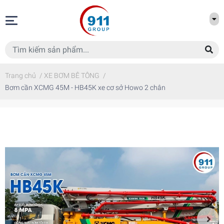
Trang chủ
/
XE BƠM BÊ TÔNG
/
Bơm cần XCMG 45M - HB45K xe cơ sở Howo 2 chân