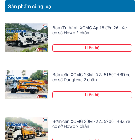
- Công suất bơm tối đa: 170m³/h
Sản phẩm cùng loại
- Áp suất bơm tối đa: 8 Mpa
- Góc quay đài: 270 độ
Bơm Tự hành XCMG Ap 18 đến 26 - Xe
cơ sở Howo 2 chân
- Kích thước xilanh bơm bê tông: 260x2000mm
Liên hệ
Bơm cần XCMG 23M - XZJ5150THBD xe
cơ sở Dongfeng 2 chân
Liên hệ
Bơm cần XCMG 30M - XZJ5200THBZ xe
cơ sở Howo 2 chân