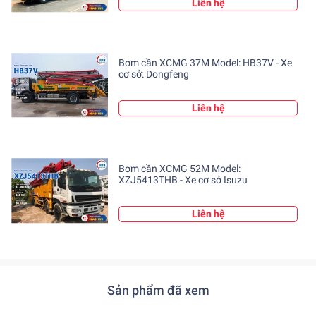
Liên hệ
(Bơm cần XCMG 45M - HB45K)
Bơm cần XCMG 37M Model: HB37V - Xe
cơ sở: Dongfeng
Liên hệ
Bơm cần XCMG 52M Model:
XZJ5413THB - Xe cơ sở Isuzu
Liên hệ
(Bơm cần XCMG 45M - HB45K xe cơ sở Howo 2 chân)
II. Ưu điểm nổi bật Bơm cần XCMG 45 m –
Sản phẩm đã xem
HB45K trên xe cơ sở Howo 2 chân