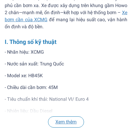
phủ cần bơm xa. Xe được xây dựng trên khung gầm Howo
2 chân—mạnh mẽ, ổn định—kết hợp với hệ thống bơm –
Xe
bơm cần của XCMG
để mang lại hiệu suất cao, vận hành
ổn định và độ bền.
I. Thông số kỹ thuật
- Nhãn hiệu: XCMG
- Nước sản xuất: Trung Quốc
- Model xe: HB45K
- Chiều dài cần bơm: 45M
- Tiêu chuẩn khí thải: National VI/ Euro 4
- Nhiên liệu: Dầu Diesel
Xem thêm
- Tốc độ tối đa: 80km/h