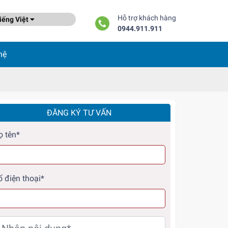
Hỗ trợ khách hàng
ếng Việt
0944.911.911
hệ
ĐĂNG KÝ TƯ VẤN
ọ tên*
ố điện thoại*