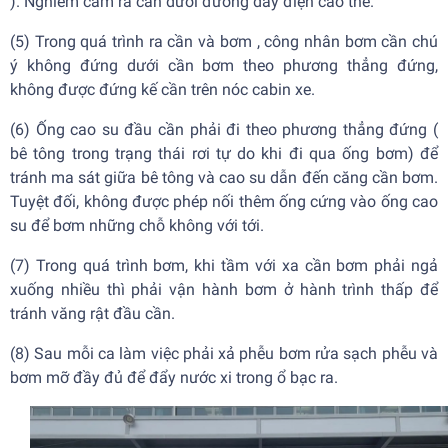
). Nghiêm cấm ra cần dưới đường dây điện cao thế.
(5) Trong quá trình ra cần và bơm , công nhân bơm cần chú
ý không đứng dưới cần bơm theo phương thẳng đứng,
không được đứng kế cần trên nóc cabin xe.
(6) Ống cao su đầu cần phải đi theo phương thẳng đứng (
bê tông trong trạng thái rơi tự do khi đi qua ống bơm) để
tránh ma sát giữa bê tông và cao su dẫn đến căng cần bơm.
Tuyệt đối, không được phép nối thêm ống cứng vào ống cao
su để bơm những chỗ không với tới.
(7) Trong quá trình bơm, khi tầm với xa cần bơm phải ngả
xuống nhiều thì phải vận hành bơm ở hành trình thấp để
tránh văng rật đầu cần.
(8) Sau mỗi ca làm việc phải xả phễu bơm rửa sạch phễu và
bơm mỡ đầy đủ để đẩy nước xi trong ổ bạc ra.