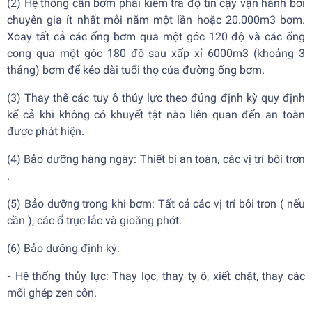
(2) Hệ thống cần bơm phải kiểm tra độ tin cậy vận hành bởi
chuyên gia ít nhất mỗi năm một lần hoặc 20.000m3 bơm.
Xoay tất cả các ống bơm qua một góc 120 độ và các ống
cong qua một góc 180 độ sau xấp xỉ 6000m3 (khoảng 3
tháng) bơm để kéo dài tuổi thọ của đường ống bơm.
(3) Thay thế các tuy ô thủy lực theo đúng định kỳ quy định
kể cả khi không có khuyết tật nào liên quan đến an toàn
được phát hiện.
(4) Bảo dưỡng hàng ngày: Thiết bị an toàn, các vị trí bôi trơn
.
(5) Bảo dưỡng trong khi bơm: Tất cả các vị trí bôi trơn ( nếu
cần ), các ổ trục lắc và gioăng phớt.
(6) Bảo dưỡng định kỳ:
-
Hệ thống thủy lực: Thay lọc, thay ty ô, xiết chặt, thay các
mối ghép zen côn.