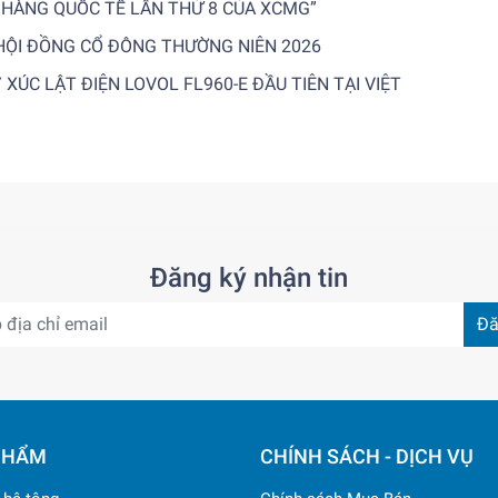
 HÀNG QUỐC TẾ LẦN THỨ 8 CỦA XCMG”
HỘI ĐỒNG CỔ ĐÔNG THƯỜNG NIÊN 2026
ÚC LẬT ĐIỆN LOVOL FL960-E ĐẦU TIÊN TẠI VIỆT
Đăng ký nhận tin
Đă
PHẨM
CHÍNH SÁCH - DỊCH VỤ