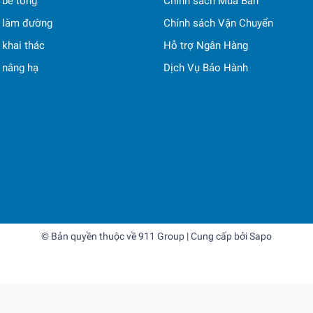
ị bê tông
Chính sách Mua Bán
ị làm đường
Chính sách Vận Chuyển
ị khai thác
Hỗ trợ Ngân Hàng
ị nâng hạ
Dịch Vụ Bảo Hành
© Bản quyền thuộc về
911 Group
| Cung cấp bởi
Sapo