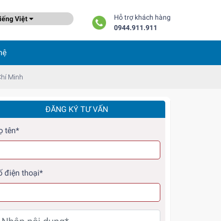
Hỗ trợ khách hàng
ếng Việt
0944.911.911
hệ
Chí Minh
ĐĂNG KÝ TƯ VẤN
ọ tên*
ố điện thoại*