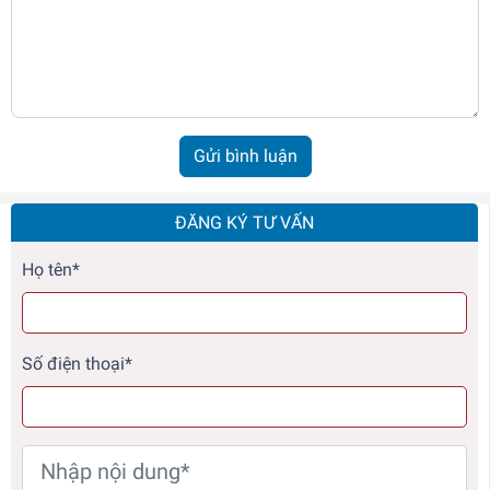
Gửi bình luận
ĐĂNG KÝ TƯ VẤN
Họ tên*
Số điện thoại*