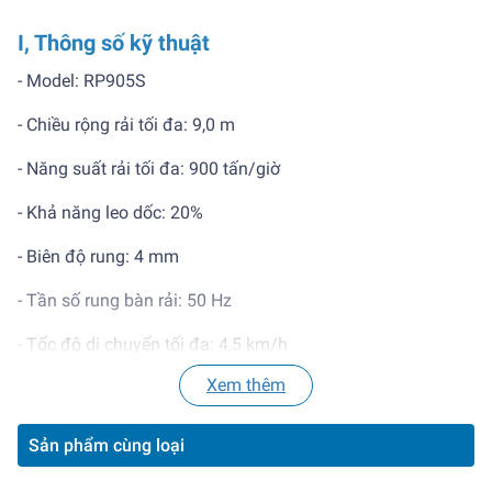
I, Thông số kỹ thuật
- Model: RP905S
- Chiều rộng rải tối đa: 9,0 m
- Năng suất rải tối đa: 900 tấn/giờ
- Khả năng leo dốc: 20%
- Biên độ rung: 4 mm
- Tần số rung bàn rải: 50 Hz
- Tốc độ di chuyển tối đa: 4,5 km/h
Xem thêm
- Công suất: 40kW/2200 vòng/phút
- Trọng lượng toàn bộ: 22.5 – 23.8 / 23.5 – 24.5 tấn
Sản phẩm cùng loại
- Kích thước thùng chứa: 6982 × 2550 × 3080 / 6982 ×