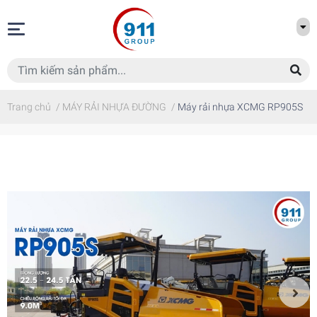
Trang chủ
/
MÁY RẢI NHỰA ĐƯỜNG
/
Máy rải nhựa XCMG RP905S