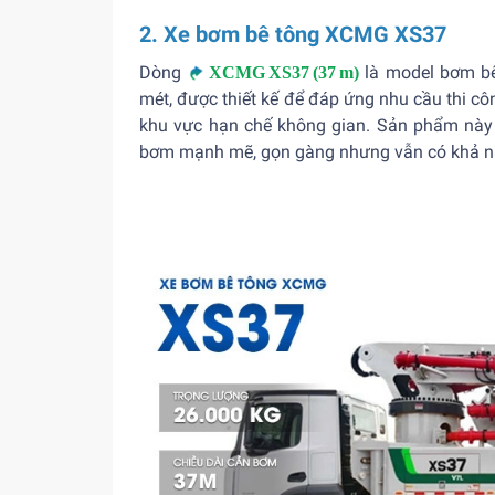
2. Xe bơm bê tông XCMG XS37
Dòng
là model bơm bê
XCMG XS37 (37 m)
mét, được thiết kế để đáp ứng nhu cầu thi cô
khu vực hạn chế không gian. Sản phẩm này 
bơm mạnh mẽ, gọn gàng nhưng vẫn có khả nă