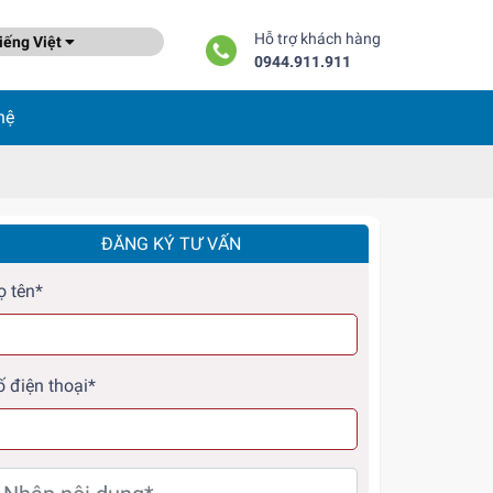
Hỗ trợ khách hàng
ếng Việt
0944.911.911
hệ
ĐĂNG KÝ TƯ VẤN
ọ tên*
ố điện thoại*