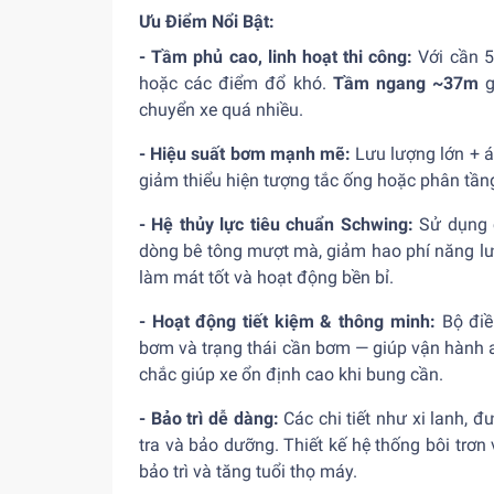
Ưu Điểm Nổi Bật:
- Tầm phủ cao, linh hoạt thi công:
Với cần 5
hoặc các điểm đổ khó.
Tầm ngang ~37m
g
chuyển xe quá nhiều.
- Hiệu suất bơm mạnh mẽ:
Lưu lượng lớn + á
giảm thiểu hiện tượng tắc ống hoặc phân tầ
- Hệ thủy lực tiêu chuẩn Schwing:
Sử dụng 
dòng bê tông mượt mà, giảm hao phí năng lượ
làm mát tốt và hoạt động bền bỉ.
- Hoạt động tiết kiệm & thông minh:
Bộ điề
bơm và trạng thái cần bơm — giúp vận hành a
chắc giúp xe ổn định cao khi bung cần.
- Bảo trì dễ dàng:
Các chi tiết như xi lanh, 
tra và bảo dưỡng. Thiết kế hệ thống bôi trơn
bảo trì và tăng tuổi thọ máy.