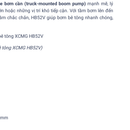
xe bơm cần (truck-mounted boom pump)
mạnh mẽ, lý
ớn hoặc những vị trí khó tiếp cận. Với tầm bơm lên đến
 gầm chắc chắn, HB52V giúp bơm bê tông nhanh chóng,
ê tông XCMG HB52V)
0 mm