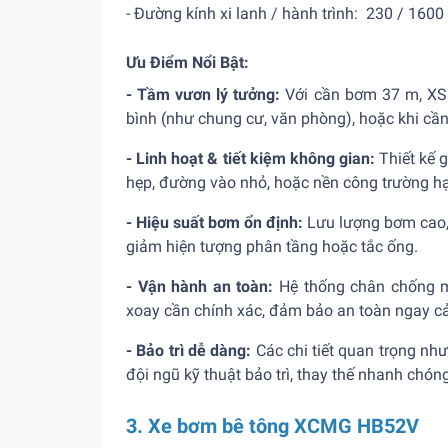
- Đường kính xi lanh / hành trình: 230 / 160
Ưu Điểm Nổi Bật:
- Tầm vươn lý tưởng:
Với cần bơm 37 m, XS3
bình (như chung cư, văn phòng), hoặc khi cần
- Linh hoạt & tiết kiệm không gian:
Thiết kế 
hẹp, đường vào nhỏ, hoặc nền công trường hạn
- Hiệu suất bơm ổn định:
Lưu lượng bơm cao, 
giảm hiện tượng phân tầng hoặc tắc ống.
- Vận hành an toàn:
Hệ thống chân chống m
xoay cần chính xác, đảm bảo an toàn ngay cả
- Bảo trì dễ dàng:
Các chi tiết quan trọng như 
đội ngũ kỹ thuật bảo trì, thay thế nhanh chóng
3. Xe bơm bê tông XCMG HB52V