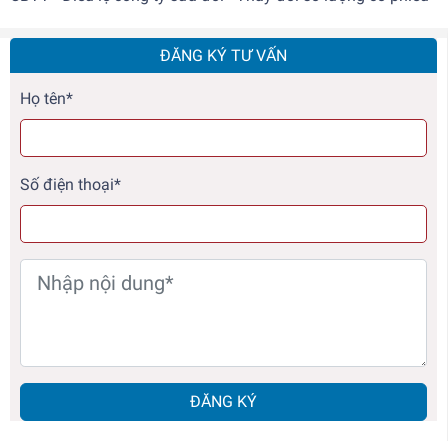
ĐĂNG KÝ TƯ VẤN
Họ tên*
Số điện thoại*
ĐĂNG KÝ