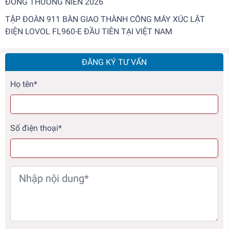
ĐÔNG THƯỜNG NIÊN 2026
TẬP ĐOÀN 911 BÀN GIAO THÀNH CÔNG MÁY XÚC LẬT
ĐIỆN LOVOL FL960-E ĐẦU TIÊN TẠI VIỆT NAM
ĐĂNG KÝ TƯ VẤN
Họ tên*
Số điện thoại*