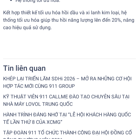
Hệ thống tối ưu hóa:
Kết hợp thiết kế tối ưu hóa hồi dầu và xi lanh kim loại, hệ
thống tối ưu hóa giúp thu hồi năng lượng lên đến 20%, nâng
cao hiệu quả sử dụng.
Tin liên quan
KHÉP LẠI TRIỂN LÃM SDHi 2026 – MỞ RA NHỮNG CƠ HỘI
HỢP TÁC MỚI CÙNG 911 GROUP
KỸ THUẬT VIÊN 911 CALLME ĐÀO TẠO CHUYÊN SÂU TẠI
NHÀ MÁY LOVOL TRUNG QUỐC
HÀNH TRÌNH ĐÁNG NHỚ TẠI “LỄ HỘI KHÁCH HÀNG QUỐC
TẾ LẦN THỨ 8 CỦA XCMG”
TẬP ĐOÀN 911 TỔ CHỨC THÀNH CÔNG ĐẠI HỘI ĐỒNG CỔ