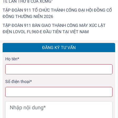
TẾ LẦN THỨ 8 CỦA XCMG”
TẬP ĐOÀN 911 TỔ CHỨC THÀNH CÔNG ĐẠI HỘI ĐỒNG CỔ
ĐÔNG THƯỜNG NIÊN 2026
TẬP ĐOÀN 911 BÀN GIAO THÀNH CÔNG MÁY XÚC LẬT
ĐIỆN LOVOL FL960-E ĐẦU TIÊN TẠI VIỆT NAM
ĐĂNG KÝ TƯ VẤN
Họ tên*
Số điện thoại*