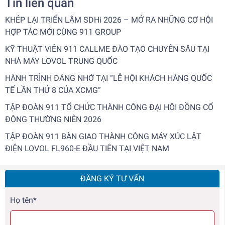
Tin liên quan
KHÉP LẠI TRIỂN LÃM SDHi 2026 – MỞ RA NHỮNG CƠ HỘI
HỢP TÁC MỚI CÙNG 911 GROUP
KỸ THUẬT VIÊN 911 CALLME ĐÀO TẠO CHUYÊN SÂU TẠI
NHÀ MÁY LOVOL TRUNG QUỐC
HÀNH TRÌNH ĐÁNG NHỚ TẠI “LỄ HỘI KHÁCH HÀNG QUỐC
TẾ LẦN THỨ 8 CỦA XCMG”
TẬP ĐOÀN 911 TỔ CHỨC THÀNH CÔNG ĐẠI HỘI ĐỒNG CỔ
ĐÔNG THƯỜNG NIÊN 2026
TẬP ĐOÀN 911 BÀN GIAO THÀNH CÔNG MÁY XÚC LẬT
ĐIỆN LOVOL FL960-E ĐẦU TIÊN TẠI VIỆT NAM
ĐĂNG KÝ TƯ VẤN
Họ tên*