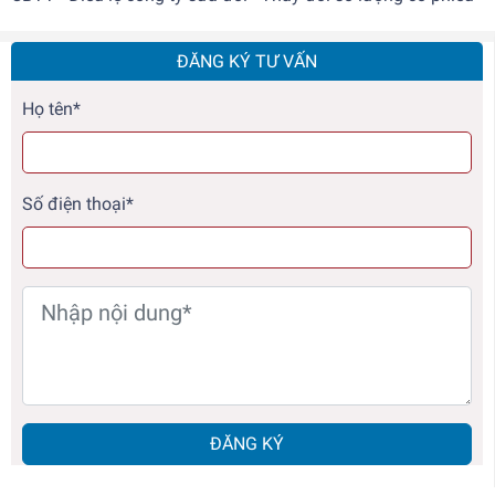
ĐĂNG KÝ TƯ VẤN
Họ tên*
Số điện thoại*
ĐĂNG KÝ