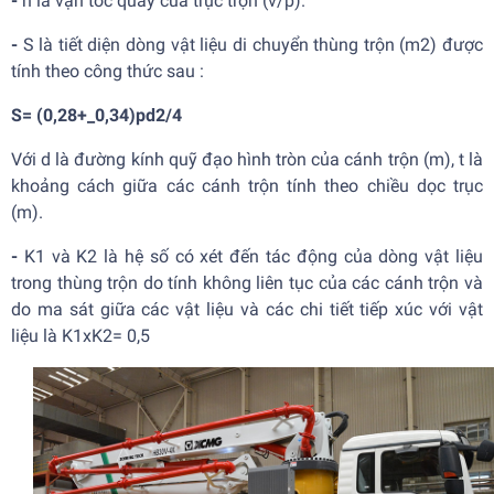
-
n là vận tốc quay của trục trộn (v/p).
-
S là tiết diện dòng vật liệu di chuyển thùng trộn (m2) được
tính theo công thức sau :
S= (0,28+_0,34)pd2/4
Với d là đường kính quỹ đạo hình tròn của cánh trộn (m), t là
khoảng cách giữa các cánh trộn tính theo chiều dọc trục
(m).
-
K1 và K2 là hệ số có xét đến tác động của dòng vật liệu
trong thùng trộn do tính không liên tục của các cánh trộn và
do ma sát giữa các vật liệu và các chi tiết tiếp xúc với vật
liệu là K1xK2= 0,5