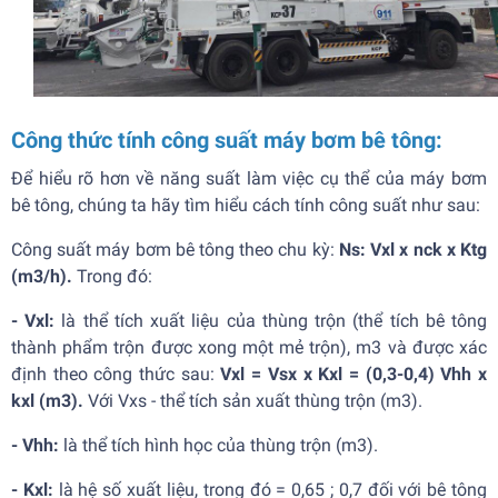
Công thức tính công suất máy bơm bê tông:
Để hiểu rõ hơn về năng suất làm việc cụ thể của máy bơm
bê tông, chúng ta hãy tìm hiểu cách tính công suất như sau:
Công suất máy bơm bê tông theo chu kỳ:
Ns: Vxl x nck x Ktg
(m3/h).
Trong đó:
- Vxl:
là thể tích xuất liệu của thùng trộn (thể tích bê tông
thành phẩm trộn được xong một mẻ trộn), m3 và được xác
định theo công thức sau:
Vxl = Vsx x Kxl = (0,3-0,4) Vhh x
kxl (m3).
Với Vxs - thể tích sản xuất thùng trộn (m3).
- Vhh:
là thể tích hình học của thùng trộn (m3).
- Kxl:
là hệ số xuất liệu, trong đó = 0,65 ; 0,7 đối với bê tông