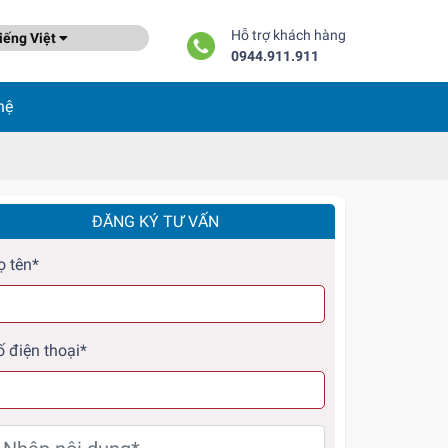
Hỗ trợ khách hàng
ếng Việt
0944.911.911
hệ
ĐĂNG KÝ TƯ VẤN
ọ tên*
ố điện thoại*