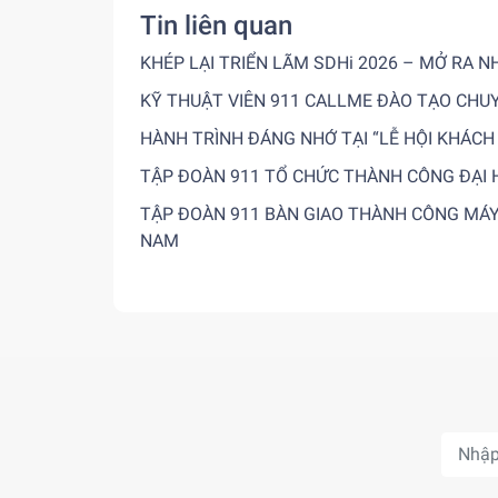
Tin liên quan
KHÉP LẠI TRIỂN LÃM SDHi 2026 – MỞ RA 
KỸ THUẬT VIÊN 911 CALLME ĐÀO TẠO CHU
HÀNH TRÌNH ĐÁNG NHỚ TẠI “LỄ HỘI KHÁCH
TẬP ĐOÀN 911 TỔ CHỨC THÀNH CÔNG ĐẠI 
TẬP ĐOÀN 911 BÀN GIAO THÀNH CÔNG MÁY X
NAM