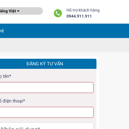
Hỗ trợ khách hàng
ếng Việt
0944.911.911
hệ
ĐĂNG KÝ TƯ VẤN
ọ tên*
ố điện thoại*